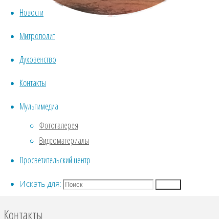
Воскресенский и Софийский
Новости
Митрополит
Успенский кафедральный
Духовенство
собор г. Вологды
Контакты
Мультимедиа
Фотогалерея
Официальный сайт Вологодского кафедрального собора
Видеоматериалы
Просветительский центр
Расписание богослужений
Искать для:
Поиск
Контакты