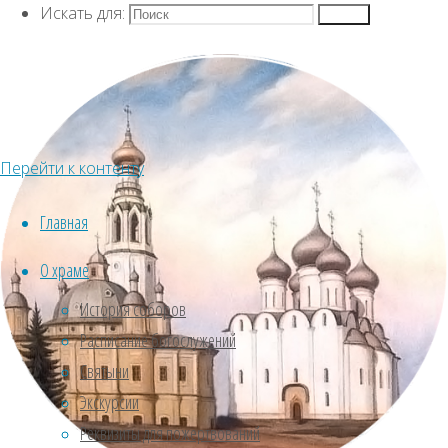
Искать для:
Поиск
Перейти к контенту
Главная
О храме
История соборов
Расписание богослужений
Святыни
Экскурсии
Реквизиты для пожертвований