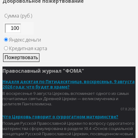
Добровольное пожертвование
Сумма (руб.)
Яндекс.деньги
Кредитная карта
Православный журнал "ФОМА"
Неделя десятая по Пятидесятнице, воскресенье, 9 августа
2026 года: что будет в храме?
В воскресенье 9 августа Церковь вспоминает одного из самых
почитаемых святых Древней Церкви — великомученика и
целителя Пантелеимона.
07.8.2026
Что Церковь говорит о суррогатном материнстве?
Позиция Русской Православной Церкви по вопросу суррогатного
материнства сформулирована в разделе XII.4 «Основ социальной
концепции Русской Православной Церкви», посвященном новым