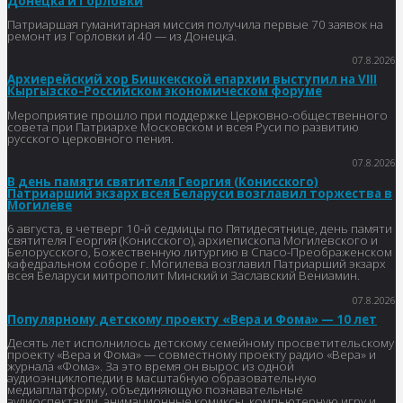
Донецка и Горловки
Патриаршая гуманитарная миссия получила первые 70 заявок на
ремонт из Горловки и 40 — из Донецка.
07.8.2026
Архиерейский хор Бишкекской епархии выступил на VIII
Кыргызско-Российском экономическом форуме
Мероприятие прошло при поддержке Церковно-общественного
совета при Патриархе Московском и всея Руси по развитию
русского церковного пения.
07.8.2026
В день памяти святителя Георгия (Конисского)
Патриарший экзарх всея Беларуси возглавил торжества в
Могилеве
6 августа, в четверг 10-й седмицы по Пятидесятнице, день памяти
святителя Георгия (Конисского), архиепископа Могилевского и
Белорусского, Божественную литургию в Спасо-Преображенском
кафедральном соборе г. Могилева возглавил Патриарший экзарх
всея Беларуси митрополит Минский и Заславский Вениамин.
07.8.2026
Популярному детскому проекту «Вера и Фома» — 10 лет
Десять лет исполнилось детскому семейному просветительскому
проекту «Вера и Фома» — совместному проекту радио «Вера» и
журнала «Фома». За это время он вырос из одной
аудиоэнциклопедии в масштабную образовательную
медиаплатформу, объединяющую познавательные
аудиоспектакли, анимационные комиксы, компьютерную игру и