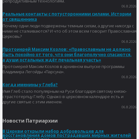
репродуктивным технологиям.
06.8.2026
Реальные контакты с потусторонними силами. Истории
от священника
Почему одни люди подвержены темным силам, а другие никогда с
ними не сталкиваются? И что об этом всем говорит Православная
Церковь?
06.8.2026
Протоиерей Максим Козлов: «Православным не должно
быть покойно от того, что они благополучно спасаются,
а души остальных ждёт печальная участь»
Протоиерей Максим Козлов в архивном выпуске программы
Владимира Легойды «Парсуна».
06.8.2026
Когда именины у Глеба?
Имя Глеб стало популярным на Руси благодаря святому князю-
страстотерпцу Глебу. Однако в церковном календаре есть и
другие святые с этим именем.
06.8.2026
Новости Патриархии
В Церкви открыли набор добровольцев для
восстановления домов пострадавших мирных жителей