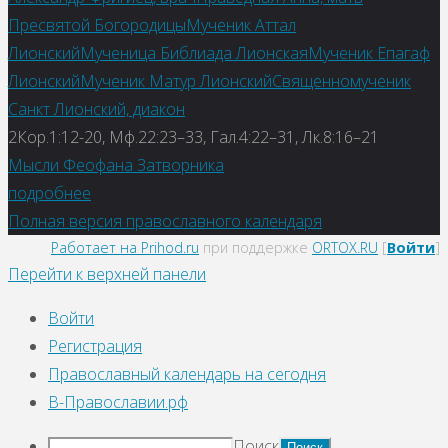
Пресвятой Богородицы
Мученик Аттал
Лионский
Мученица Библиада Лионская
Мученик Епагаф
Лионский
Мученик Матур Лионский
Священномученик
Санкт Лионский, диакон
2Кор.1:12-20, Мф.22:23–33, Гал.4:22–31, Лк.8:16–21
Мысли Феофана Затворника
подробнее
Полная версия православного календаря
Работает на Prihod.ru
при поддержке
ORTOX.RU
[
Войти
]
Перейти к верхней панели
Войти
Регистрация
Православный календарь на сегодня
В-Православии.рф
Поиск