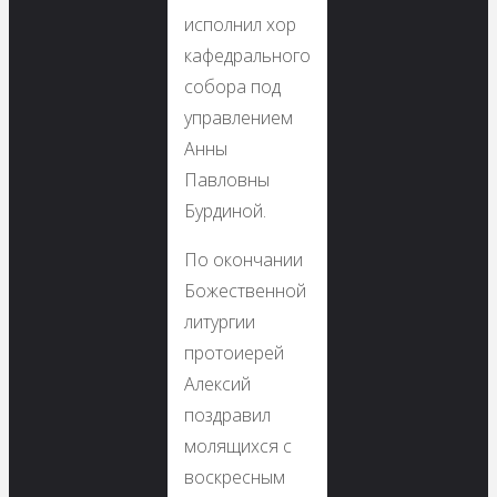
исполнил хор
кафедрального
собора под
управлением
Анны
Павловны
Бурдиной.
По окончании
Божественной
литургии
протоиерей
Алексий
поздравил
молящихся с
воскресным