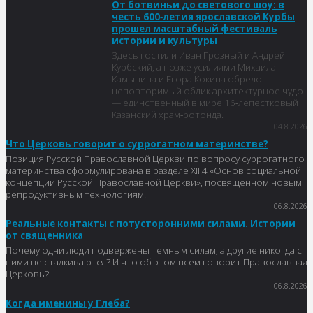
От ботвиньи до светового шоу: в
честь 600‑летия ярославской Курбы
прошел масштабный фестиваль
истории и культуры
Здесь гостили Иван Грозный и Андрей
Курбский, а позже усилиями Михаила
Камынина и Егора Кокина обрело
неповторимый облик архитектурное чудо
— единственный в мире 16‑лепестковый
Казанский храм‑ротонда.
04.8.2026
Что Церковь говорит о суррогатном материнстве?
Позиция Русской Православной Церкви по вопросу суррогатного
материнства сформулирована в разделе XII.4 «Основ социальной
концепции Русской Православной Церкви», посвященном новым
репродуктивным технологиям.
06.8.2026
Реальные контакты с потусторонними силами. Истории
от священника
Почему одни люди подвержены темным силам, а другие никогда с
ними не сталкиваются? И что об этом всем говорит Православная
Церковь?
06.8.2026
Когда именины у Глеба?