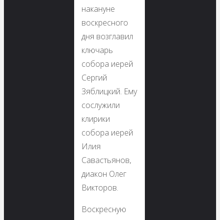
накануне
воскресного
дня возглавил
ключарь
собора иерей
Сергий
Зяблицкий. Ему
сослужили
клирики
собора иерей
Илия
Савастьянов,
диакон Олег
Викторов.
Воскресную