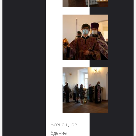
Всенощное
бдение