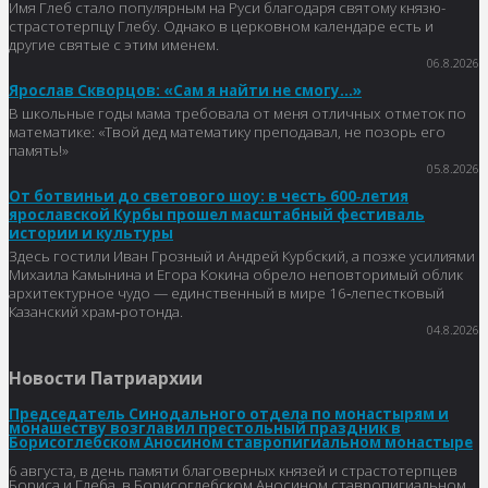
Имя Глеб стало популярным на Руси благодаря святому князю-
страстотерпцу Глебу. Однако в церковном календаре есть и
другие святые с этим именем.
06.8.2026
Ярослав Скворцов: «Сам я найти не смогу…»
В школьные годы мама требовала от меня отличных отметок по
математике: «Твой дед математику преподавал, не позорь его
память!»
05.8.2026
От ботвиньи до светового шоу: в честь 600‑летия
ярославской Курбы прошел масштабный фестиваль
истории и культуры
Здесь гостили Иван Грозный и Андрей Курбский, а позже усилиями
Михаила Камынина и Егора Кокина обрело неповторимый облик
архитектурное чудо — единственный в мире 16‑лепестковый
Казанский храм‑ротонда.
04.8.2026
Новости Патриархии
Председатель Синодального отдела по монастырям и
монашеству возглавил престольный праздник в
Борисоглебском Аносином ставропигиальном монастыре
6 августа, в день памяти благоверных князей и страстотерпцев
Бориса и Глеба, в Борисоглебском Аносином ставропигиальном