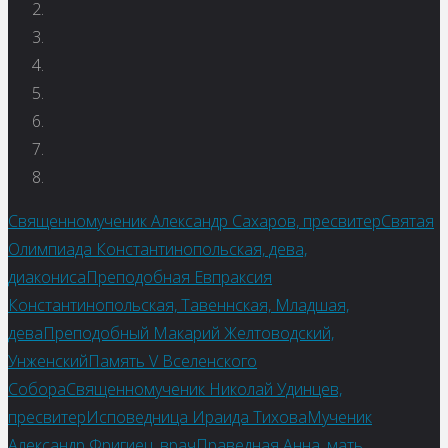
Священномученик Александр Сахаров, пресвитер
Святая
Олимпиада Константинопольская, дева,
диакониса
Преподобная Евпраксия
Константинопольская, Тавеннская, Младшая,
дева
Преподобный Макарий Желтоводский,
Унженский
Память V Вселенского
Собора
Священномученик Николай Удинцев,
пресвитер
Исповедница Ираида Тихова
Мученик
Александр Фригиец, врач
Праведная Анна, мать