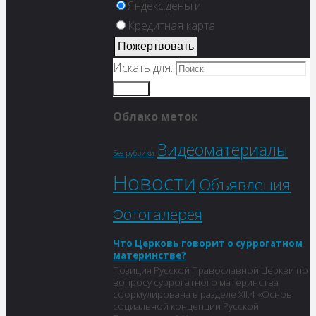
Яндекс.деньги
Кредитная карта
Искать для:
Поиск
Облако меток
Видеоматериалы
Без рубрики
Новости
Объявления
Фотогалерея
Что Церковь говорит о суррогатном
материнстве?
Позиция Русской Православной Церкви по
вопросу суррогатного материнства
сформулирована в разделе XII.4 «Основ
социальной концепции Русской