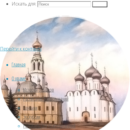
журнал "ФОМА"
Искать для:
рубрики
Поиск
Новости
В
НЕДЕЛЮ 5-Ю
ВЕЛИКОГО
Новости
ПОСТА В
ВОСКРЕСЕНСКОМ
Перейти к контенту
В
КАФЕДРАЛЬНОМ
СОБОРЕ
Главная
ПРОШЛИ
НЕДЕЛЮ
О храме
ПРАЗДНИЧНЫЕ
БОГОСЛУЖЕНИЯ.
История соборов
5-Ю
Расписание богослужений
Святыни
ВЕЛИКОГО
Экскурсии
Реквизиты для пожертвований