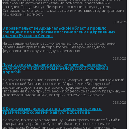
женском монастыре молитвенно отметили престольный
праздник. Праздничную Литургию возглавил председатель
Синодального отдела по монастырям и монашеству митрополит
Каширский Феогност.
06.8.2026
В правительстве Архангельской области прошло
совещание по вопросам восстановления деревянных
храмов Русского Севера
На совещании были рассмотрены вопросы восстановления
деревянных храмов на территории Северо-Западного
федерального округа и в других регионах.
06.8.2026
Подписано соглашение о сотрудничестве между
Белорусским экзархатом и Белорусской железной
дорогой
5 августа Патриарший экзарх всея Беларуси митрополит Минский
и Заславский Вениамин посетил Управление Белорусской
железной дороги и встретился с трудовым коллективом.
Посещение было приурочено к профессиональному празднику —
Дню железнодорожника, который отмечался 2 августа.
06.8.2026
В Курской митрополии почтили память жертв
трагических событий 6 августа 2024 года
6 августа, во вторую годовщину начала трагических событий в
приграничных районах Курской области, во всех храмах и
монастырях Курской митрополии совершаются панихиды по