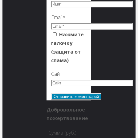
Email
*
Нажмите
галочку
(защита от
спама)
Сайт
Добровольное
пожертвование
Сумма (руб.)