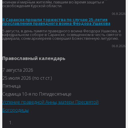
воинам и мирным жителям, павшим во время защиты и
освобождения Курской области.
06.8.2026
В Саранске прошли торжества по случаю 25-летия
прославления праведного воина Феодора Ушакова
5 августа, в день памяти праведного воина Феодора Ушакова, в
кафедральном соборе в Саранске, освященном в честь святого
адмирала, сонм архиереев совершил Божественную литургию.
06.8.2026
Православный календарь
7 августа 2026
25 июля 2026 (по ст.ст.)
Пятница
Седмица 10-я по Пятидесятнице
Успение праведной Анны, матери Пресвятой
Богородицы