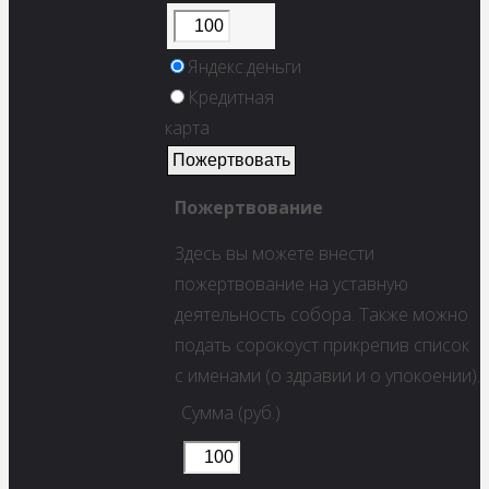
Яндекс.деньги
Кредитная
карта
Пожертвование
Здесь вы можете внести
пожертвование на уставную
деятельность собора. Также можно
подать сорокоуст прикрепив список
с именами (о здравии и о упокоении).
Сумма (руб.)