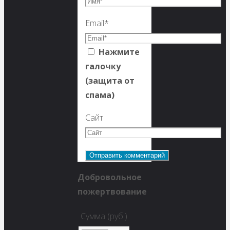
Email
*
Нажмите
галочку
(защита от
спама)
Сайт
Добровольное
пожертвование
Сумма (руб.)