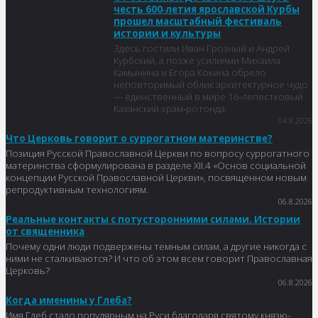
честь 600‑летия ярославской Курбы
прошел масштабный фестиваль
истории и культуры
Здесь гостили Иван Грозный и Андрей
Курбский, а позже усилиями Михаила
Камынина и Егора Кокина обрело
неповторимый облик архитектурное чудо
— единственный в мире 16‑лепестковый
Казанский храм‑ротонда.
04.8.2026
Что Церковь говорит о суррогатном материнстве?
Позиция Русской Православной Церкви по вопросу суррогатного
материнства сформулирована в разделе XII.4 «Основ социальной
концепции Русской Православной Церкви», посвященном новым
репродуктивным технологиям.
06.8.2026
Реальные контакты с потусторонними силами. Истории
от священника
Почему одни люди подвержены темным силам, а другие никогда с
ними не сталкиваются? И что об этом всем говорит Православная
Церковь?
06.8.2026
Когда именины у Глеба?
Имя Глеб стало популярным на Руси благодаря святому князю-