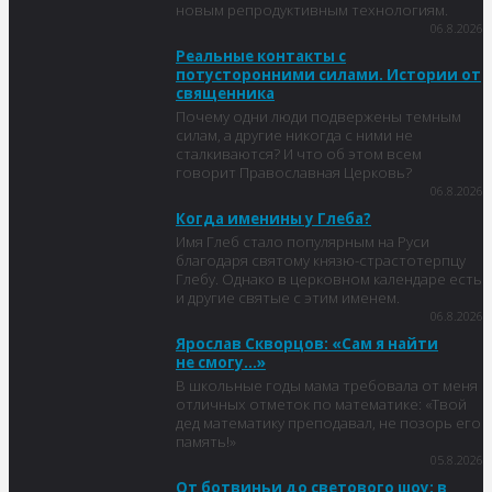
новым репродуктивным технологиям.
06.8.2026
Реальные контакты с
потусторонними силами. Истории от
священника
Почему одни люди подвержены темным
силам, а другие никогда с ними не
сталкиваются? И что об этом всем
говорит Православная Церковь?
06.8.2026
Когда именины у Глеба?
Имя Глеб стало популярным на Руси
благодаря святому князю-страстотерпцу
Глебу. Однако в церковном календаре есть
и другие святые с этим именем.
06.8.2026
Ярослав Скворцов: «Сам я найти
не смогу…»
В школьные годы мама требовала от меня
отличных отметок по математике: «Твой
дед математику преподавал, не позорь его
память!»
05.8.2026
От ботвиньи до светового шоу: в