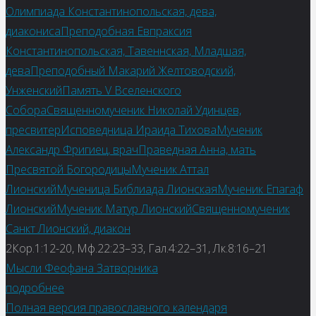
Олимпиада Константинопольская, дева,
диакониса
Преподобная Евпраксия
Константинопольская, Тавеннская, Младшая,
дева
Преподобный Макарий Желтоводский,
Унженский
Память V Вселенского
Собора
Священномученик Николай Удинцев,
пресвитер
Исповедница Ираида Тихова
Мученик
Александр Фригиец, врач
Праведная Анна, мать
Пресвятой Богородицы
Мученик Аттал
Лионский
Мученица Библиада Лионская
Мученик Епагаф
Лионский
Мученик Матур Лионский
Священномученик
Санкт Лионский, диакон
2Кор.1:12-20, Мф.22:23–33, Гал.4:22–31, Лк.8:16–21
Мысли Феофана Затворника
подробнее
Полная версия православного календаря