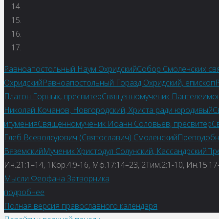
Равноапостольный Наум Охридский
Собор Смоленских св
Охридский
Равноапостольный Горазд Охридский, епископ
Платон Горных, пресвитер
Священномученик Пантелеимон
Николай Кочанов, Новгородский, Христа ради юродивый
С
игумения
Священномученик Иоанн Соловьев, пресвитер
С
Глеб Всеволодович (Святославич) Смоленский
Преподобн
Вяземский
Мученик Христодул Солунский, Кассандрский
Пр
Ин.21:1–14, 1Кор.4:9-16, Мф.17:14–23, 2Тим.2:1-10, Ин.15:17
Мысли Феофана Затворника
подробнее
Полная версия православного календаря