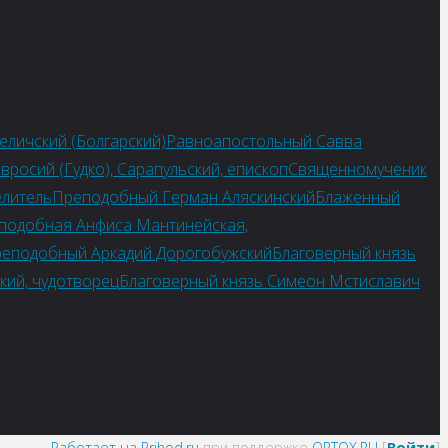
еличский (Болгарский)
Равноапостольный Савва
росий (Гудко), Сарапульский, епископ
Священномученик
елитель
Преподобный Герман Аляскинский
Блаженный
подобная Анфиса Мантинейская,
еподобный Аркадий Дорогобужский
Благоверный князь
кий, чудотворец
Благоверный князь Симеон Мстиславич
Работает на Prihod.ru
при поддержке
ORTOX.RU
[
Войти
]