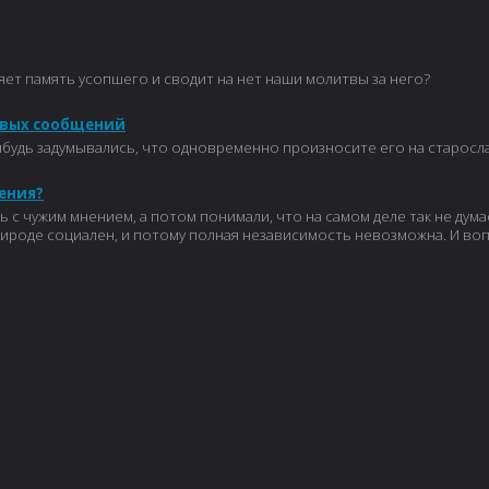
ет память усопшего и сводит на нет наши молитвы за него?
совых сообщений
-нибудь задумывались, что одновременно произносите его на старос
нения?
сь с чужим мнением, а потом понимали, что на самом деле так не д
природе социален, и потому полная независимость невозможна. И воп