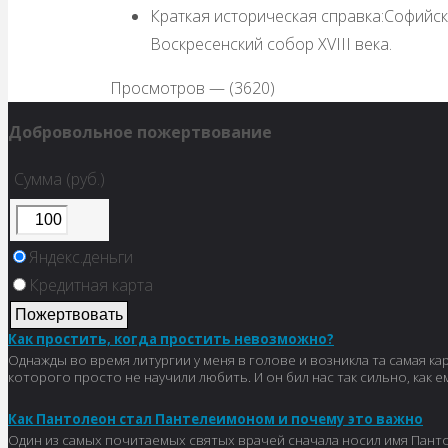
Краткая историческая справка:
Софийск
Воскресенский собор XVIII века.
Просмотров — (3620)
Добровольное пожертвование
Сумма (руб.)
Яндекс.деньги
Кредитная карта
Как простить, когда простить невозможно?
Однажды во время литургии у меня в голове и возникла та самая к
которого просто не научили любить. И он бил нас так сильно, как е
Как Пантолеон стал Пантелеимоном и почему это важно
Один из самых почитаемых святых врачей сначала носил имя Пантол