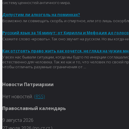
систему ценностей античного мира.
Допустим ли алкоголь на поминках?
Возможно ли совмещать скорбь и спиртное, или это лишь оскорбля
Русский язык за 16 минут: от Кирилла и Мефодия до голо
Скажите слово «кровать». Так оно звучит на русском. Но вы когда
Как отстоять право жить как хочется, не глядя на чужие м
У всех нас бывали ситуации, когда мы будто по инерции соглашали
естественно для человека. Так же как и то, что человек по своей 
чтобы отличить разумные ограничения от ...
Новости Патриархии
Нет новостей.
(RSS)
Православный календарь
9 августа 2026
27 июля 2026 (по ст.ст.)