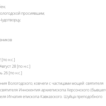
ен;
Вологодской просиявшим;
Чудотворцу;
вников
[по н.с.]
густ 28 [по н.с.]
26 [по н.с.]
ния Вологодского; ковчеги с частицами мощей: святителя
 святителя Иннокентия архиепископа Херсонского (бывшег
ителя Игнатия епископа Кавказского. Шуйца преподобного