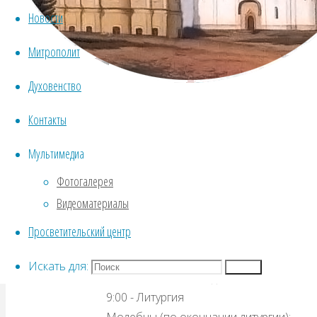
+7 (999) 2608815, иерей Сергий Зяблиц
Новости
https://vk.com/kaf.sobor
Митрополит
Адрес:
Духовенство
Россия, Вологодская обл., Вологда, ули
Статус собора:
кафедральный собор
Контакты
Статус:
действующий
Мультимедиа
Язык богослужений:
церковнославянски
Расписание богослужений (общее кратк
Фотогалерея
В будни:
Видеоматериалы
7:40 - Утреннее богослужение
Просветительский центр
17:00 - Вечернее богослужение
В воскресные дни:
Искать для:
Поиск
8:40 - Часы / исповедь
9:00 - Литургия
Молебны (по окончании литургии):