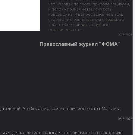
что человек по своей природе социален,
и потому полная независимость
невозможна. И вопрос здесь не в том,
чтобы стать равнодушным к людям, а в
том, чтобы отличить разумные
ограничения от ...
07.8.2026
Православный журнал "ФОМА"
дти домой. Это была реальная история моего отца. Мальчика,
08.8.2026
льная, деталь жития показывает, как христианство перекроило