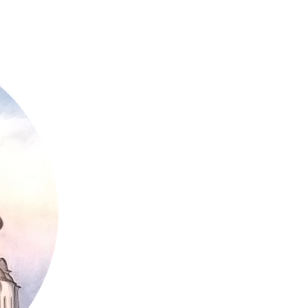
дральный собор г. Вологды
Страница кафедрального
огодская митрополия,
Вологодская епархия
, Благочиние
 Ольховников