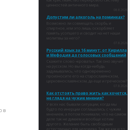
как христианство перекроило систему
ценностей античного мира.
08.8.2026
Допустим ли алкоголь на поминках?
Возможно ли совмещать скорбь и
спиртное, или это лишь оскорбляет
память усопшего и сводит на нет наши
молитвы за него?
07.8.2026
Русский язык за 16 минут: от Кирилла
и Мефодия до голосовых сообщений
Скажите слово «кровать». Так оно звучит
на русском. Но вы когда-нибудь
задумывались, что одновременно
произносите его на старославянском,
церковнославянском, да еще и греческом?
07.8.2026
Как отстоять право жить как хочется,
не глядя на чужие мнения?
У всех нас бывали ситуации, когда мы
будто по инерции соглашались с чужим
о в
мнением, а потом понимали, что на самом
деле так не думаем и вообще хотим
другого. Желание быть свободным
естественно для человека. Так же как и то,