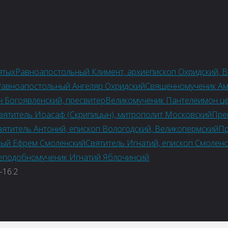
ятых
Равноапостольный Климент, архиепископ Охридский, В
Равноапостольный Ангеляр Охридский
Священномученик Амв
 Богоявленский, пресвитер
Великомученик Пантелеимон ц
вятитель Иоасаф (Скрипицын), митрополит Московский
Пре
вятитель Антоний, епископ Вологодский, Великопермский
Пр
ый Ефрем Смоленский
Святитель Игнатий, епископ Смоленс
еподобномученик Игнатий Яблочинсий
–16:2