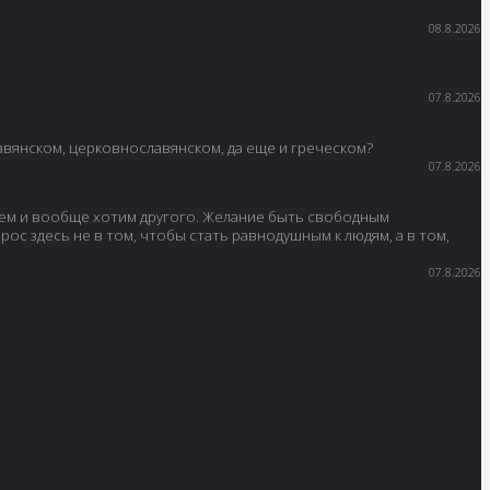
08.8.2026
07.8.2026
лавянском, церковнославянском, да еще и греческом?
07.8.2026
умаем и вообще хотим другого. Желание быть свободным
рос здесь не в том, чтобы стать равнодушным к людям, а в том,
07.8.2026