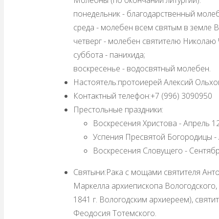
понедельник - благодарственный молеб
среда - молебен всем святым в земле 
четверг - молебен святителю Николаю 
суббота - панихида;
воскресенье - водосвятный молебен.
Настоятель:
протоиерей Алексий Ольхо
Контактный телефон:
+7 (996) 3090950
Престольные праздники:
Воскресения Христова - Апрель 12 
Успения Пресвятой Богородицы - Ав
Воскресения Словущего - Сентябрь 
Святыни:
Рака с мощами святителя Анто
Маркелла архиепископа Вологодского,
1841 г. Вологодским архиереем), свят
Феодосия Тотемского.