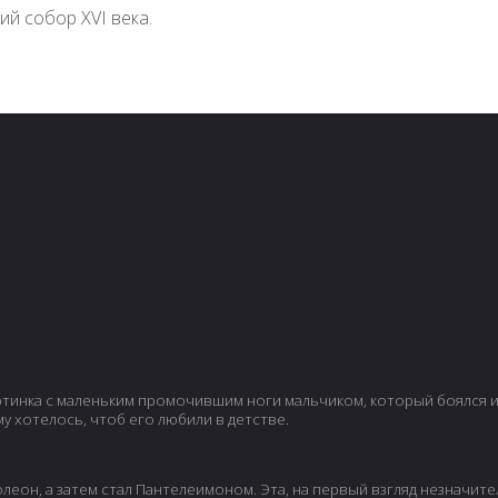
ий собор XVI века.
артинка с маленьким промочившим ноги мальчиком, который боялся и
му хотелось, чтоб его любили в детстве.
еон, а затем стал Пантелеимоном. Эта, на первый взгляд незначите