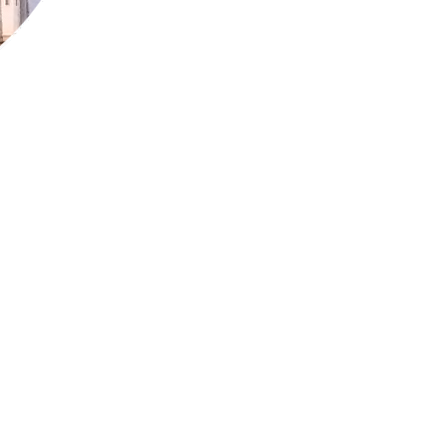
кий
ца Сергея Орлова, 15 (Кремлевская площадь, 3)
й
о):
Совершаются ежедневно.