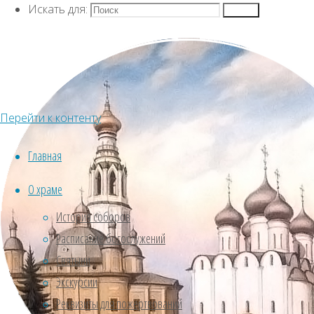
Искать для:
Контакты
Поиск
Воскресенский и Софийский Успенский кафе
Перейти к контенту
собора
Русская Православная Церковь, Вол
архиерейских подворий
Главная
Контактная информация
О храме
История соборов
Расписание богослужений
Vologdasobor@yandex.ru
Святыни
Экскурсии
+7 (996) 3090950, протоиерей Алексий
Реквизиты для пожертвований