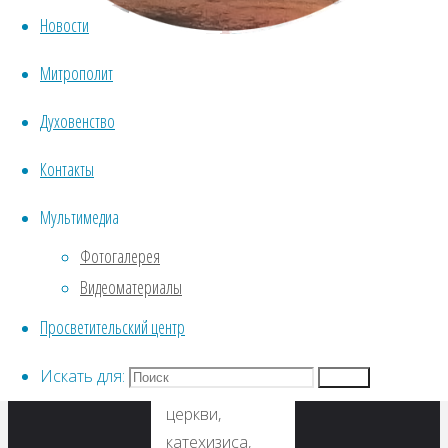
Лекции читают
Новости
преподаватели
Вологодской
Митрополит
духовной
семинарии.
Духовенство
Тематика
Контакты
лекций
Мультимедиа
разнообразная,
посвящена
Фотогалерея
изучению:
Видеоматериалы
ветхого и
Просветительский центр
нового завета,
литургики,
Искать для:
Поиск
истории
церкви,
катехизиса,