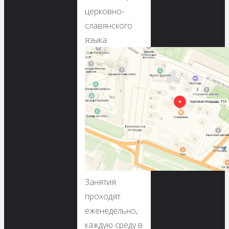
церковно-
славянского
языка
Занятия
проходят
еженедельно,
каждую среду в