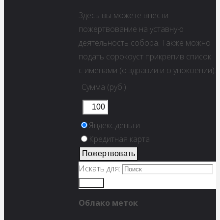
Здесь вы можете внести
пожертвование на уставную
деятельность собора. Также можно
подать сорокоуст прикрепив список
с именами (о здравии и о упокоении).
Сумма (руб.)
Яндекс.деньги
Кредитная карта
Искать для:
Поиск
Облако меток