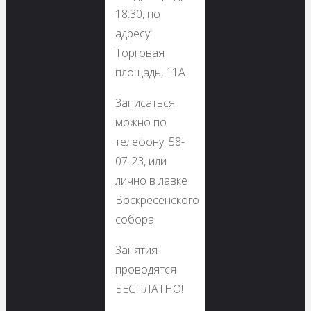
18:30, по
адресу:
Торговая
площадь, 11А.
Записаться
можно по
телефону: 58-
07-23, или
лично в лавке
Воскресенского
собора.
Занятия
проводятся
БЕСПЛАТНО!