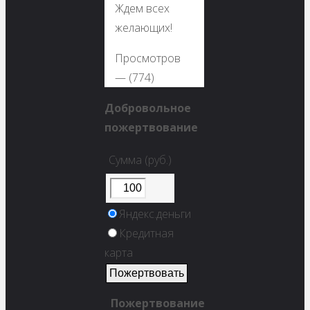
Ждем всех
желающих!
Просмотров
— (774)
Добровольное
пожертвование
Сумма (руб.)
Яндекс.деньги
Кредитная
карта
Пожертвование