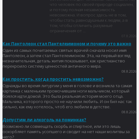
что человек по своей природе социален,
и потому полная независимость
невозможна. И вопрос здесь не в том,
чтобы стать равнодушным к людям, а в
том, чтобы отличить разумные
ограничения от ...
07.8.2026
Как Пантолеон стал Пантелеимоном и почему это важно
Один из самых почитаемых святых врачей сначала носил имя
Пантолеон, а затем стал Пантелеимоном. Эта, на первый взгляд
незначительная, деталь жития показывает, как христианство
перекроило систему ценностей античного мира.
08.8.2026
Как простить, когда простить невозможно?
Однажды во время литургии у меня в голове и возникла та самая
картинка с маленьким промочившим ноги мальчиком, который
боялся идти домой. Это была реальная история моего отца.
Мальчика, которого просто не научили любить. И он бил нас так
сильно, как ему хотелось, чтоб его любили в детстве.
08.8.2026
Допустим ли алкоголь на поминках?
Возможно ли совмещать скорбь и спиртное, или это лишь
оскорбляет память усопшего и сводит на нет наши молитвы за
него?