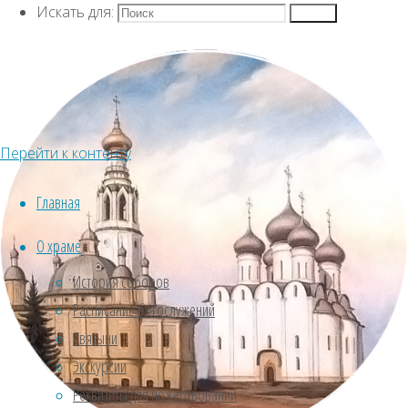
журнал "ФОМА"
Искать для:
Просветитель
Просветительский
Поиск
центр
центр
Перейти к контенту
При
Воскресенском
Главная
кафедральном
О храме
соборе
действует
История соборов
Духовно-
Расписание богослужений
просветительский
Святыни
центр для
Экскурсии
взрослых.
Реквизиты для пожертвований