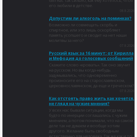
бил нас так сильно, как ему хотелось, чтоб
его любили в детстве.
08.8.2026
Допустим ли алкоголь на поминках?
Возможно ли совмещать скорбь и
спиртное, или это лишь оскорбляет
память усопшего и сводит на нет наши
молитвы за него?
07.8.2026
Русский язык за 16 минут: от Кирилла
и Мефодия до голосовых сообщений
Скажите слово «кровать». Так оно звучит
на русском. Но вы когда-нибудь
задумывались, что одновременно
произносите его на старославянском,
церковнославянском, да еще и греческом?
07.8.2026
Как отстоять право жить как хочется,
не глядя на чужие мнения?
У всех нас бывали ситуации, когда мы
будто по инерции соглашались с чужим
мнением, а потом понимали, что на самом
деле так не думаем и вообще хотим
другого. Желание быть свободным
естественно для человека. Так же как и то,