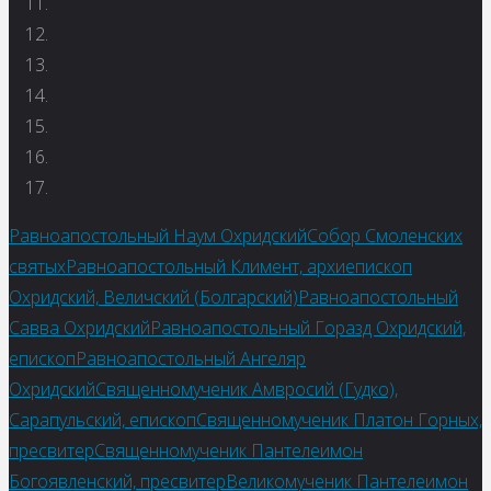
Равноапостольный Наум Охридский
Собор Смоленских
святых
Равноапостольный Климент, архиепископ
Охридский, Величский (Болгарский)
Равноапостольный
Савва Охридский
Равноапостольный Горазд Охридский,
епископ
Равноапостольный Ангеляр
Охридский
Священномученик Амвросий (Гудко),
Сарапульский, епископ
Священномученик Платон Горных,
пресвитер
Священномученик Пантелеимон
Богоявленский, пресвитер
Великомученик Пантелеимон