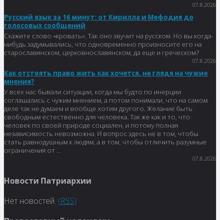
07.8.2026
Русский язык за 16 минут: от Кирилла и Мефодия до
голосовых сообщений
Скажите слово «кровать». Так оно звучит на русском. Но вы когда-
нибудь задумывались, что одновременно произносите его на
старославянском, церковнославянском, да еще и греческом?
07.8.2026
Как отстоять право жить как хочется, не глядя на чужие
мнения?
У всех нас бывали ситуации, когда мы будто по инерции
соглашались с чужим мнением, а потом понимали, что на самом
деле так не думаем и вообще хотим другого. Желание быть
свободным естественно для человека. Так же как и то, что
человек по своей природе социален, и потому полная
независимость невозможна. И вопрос здесь не в том, чтобы
стать равнодушным к людям, а в том, чтобы отличить разумные
ограничения от ...
07.8.2026
Новости Патриархии
Нет новостей.
(RSS)