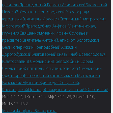
целитель
Преподобный Герман Аляскинский
Блаженный
Николай Кочанов, Новгородский, Христа ради
юродивый
Святитель Иоасаф (Скрипицын), митрополит
Московский
Преподобная Анфиса Мантинейская,
игумения
Священномученик Иоанн Соловьев,
пресвитер
Святитель Антоний, епископ Вологодский,
Великопермский
Преподобный Аркадий
Дорогобужский
Благоверный князь Глеб Всеволодович
(Святославич) Смоленский
Преподобный Ефрем
Смоленский
Святитель Игнатий, епископ Смоленский,
чудотворец
Благоверный князь Симеон Мстиславич
Вяземский
Мученик Христодул Солунский,
Кассандрский
Преподобномученик Игнатий Яблочинсий
Ин.21:1–14, 1Кор.4:9-16, Мф.17:14–23, 2Тим.2:1-10,
Ин.15:17–16:2
Мысли Феофана Затворника