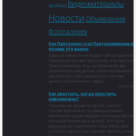
Видеоматериалы
Без рубрики
Новости
Объявления
Фотогалерея
Как Пантолеон стал Пантелеимоном и
почему это важно
Один из самых почитаемых святых врачей
сначала носил имя Пантолеон, а затем стал
Пантелеимоном. Эта, на первый взгляд
незначительная, деталь жития показывает,
как христианство перекроило систему
ценностей античного мира.
08.8.2026
Как простить, когда простить
невозможно?
Однажды во время литургии у меня в
голове и возникла та самая картинка с
маленьким промочившим ноги мальчиком,
который боялся идти домой. Это была
реальная история моего отца. Мальчика,
которого просто не научили любить. И он