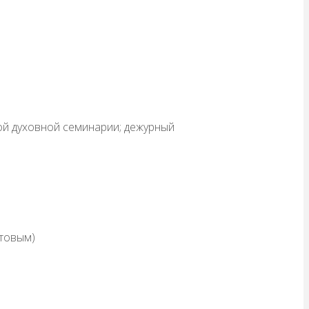
й духовной семинарии; дежурный
атовым)