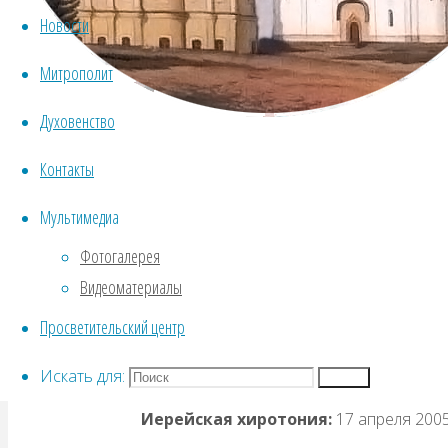
Новости
Митрополит
Духовенство
Должнос
Контакты
настоятель Собора Рождества Пресвятой
Мультимедиа
Епархиальные послушания:
ректор В
Фотогалерея
Координационного совета благочинных 
Видеоматериалы
структурами; член Епархиального совет
Просветительский центр
Дата рождения:
7 апреля 1984 года
День тезоименитства:
30 марта
Искать для:
Поиск
Иерейская хиротония:
17 апреля 200