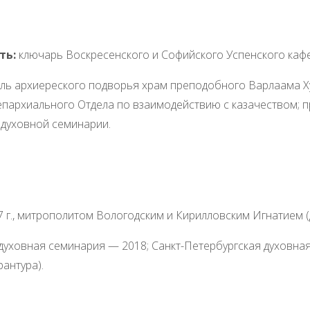
ть:
ключарь Воскресенского и Софийского Успенского каф
ль архиереского подворья храм преподобного Варлаама Хут
 епархиального Отдела по взаимодействию с казачеством;
 духовной семинарии.
7 г., митрополитом Вологодским и Кирилловским Игнатием 
уховная семинария — 2018; Санкт-Петербургская духовная 
антура).