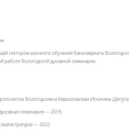
ий сектором заочного обучения бакалавриата Вологодско
й работе Вологодской духовной семинарии
итрополитом Вологодским и Кирилловским Игнатием (Депут
духовная семинария — 2019;
(магистратура) — 2022.