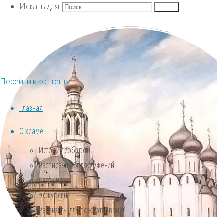
Искать для:
Духовенство
Поиск
Духовенс
Перейти к контенту
Главная
Протоиерей Алексий Ольховников
О храме
История соборов
Расписание богослужений
Святыни
Экскурсии
Реквизиты для пожертвований