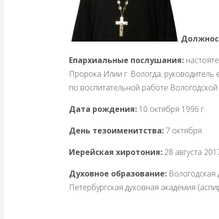
Должнос
Епархиальные послушания:
настояте
Пророка Илии г. Вологда; руководитель
по воспитательной работе Вологодской
Дата рождения:
10 октября 1996 г.
День тезоименитства:
7 октября
Иерейская хиротония:
28 августа 201
Духовное образование:
Вологодская д
Петербургская духовная академия (аспир