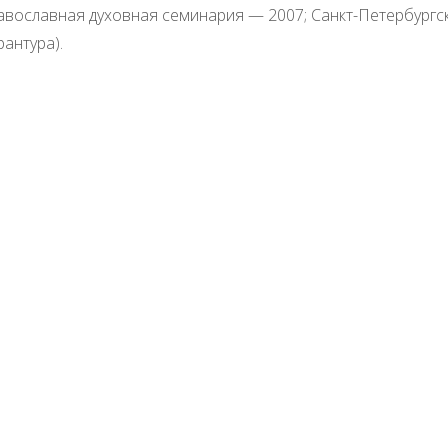
вославная духовная семинария — 2007; Санкт-Петербургск
антура).