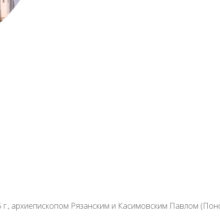
ть:
настоятель Воскресенского и Софийского Успенского к
 Богородицы г. Вологды.
ологодской духовной семинарии; благочинный Архиерейских
г. Вологды; председатель Комитета Вологодской епархии 
а; помощник управляющего Вологодской епархии по взаимо
5 г., архиепископом Рязанским и Касимовским Павлом (По