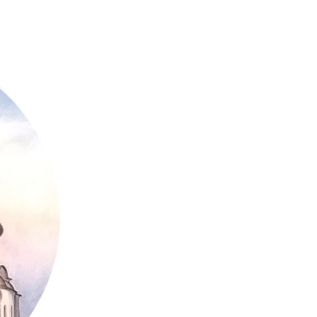
тво Вологодского кафедрально