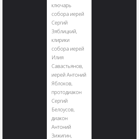
ключарь
собора иерей
Сергий
Зяблицкий,
клирики
собора иерей
Илия
Савастьянов,
иерей Антоний
Яблоков,
протодиакон
Сергий
Белоусов,
диакон
Антоний
Зижигин,