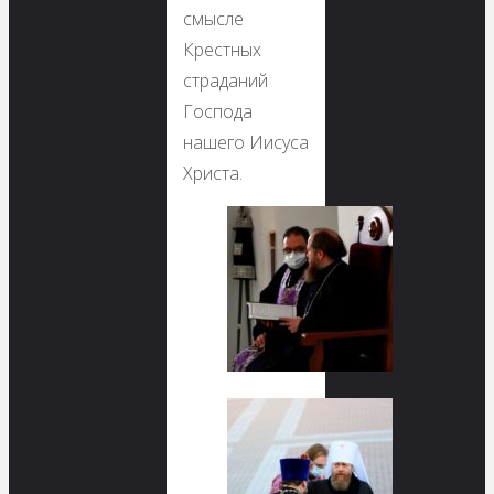
смысле
Крестных
страданий
Господа
нашего Иисуса
Христа.