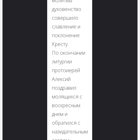
молитвы
духовенство
совершило
славление и
поклонение
Кресту.
По окончании
литургии
протоиерей
Алексий
поздравил
молящихся с
воскресным
днем и
обратился с
назидательным