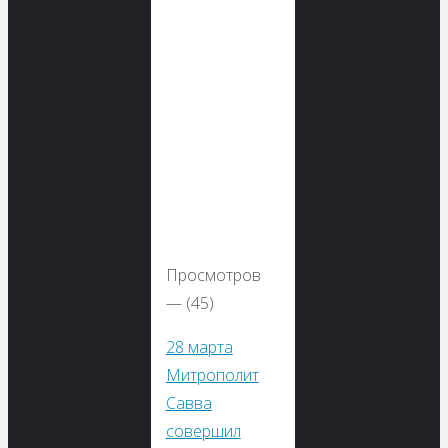
Просмотров
— (45)
28 марта
Митрополит
Савва
совершил