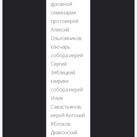
духовной
семинарии
протоиерей
Алексий
Ольховников;
ключарь
собора иерей
Сергий
Зяблицкий;
клирики
собора иерей
Илия
Савастьянов,
иерей Антоний
Яблоков.
Диаконский