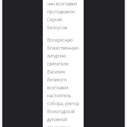
чин возглавил
протодиакон
Сергий
Белоусов.
Воскресную
Божественную
литургию
святителя
Василия
Великого
возглавил
настоятель
собора, ректор
Вологодской
духовной