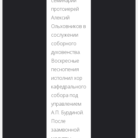
семинарии
протоиерей
Алексий
Ольховников в
сослужении
соборного
духовенства.
Воскресные
песнопения
исполнил хор
кафедрального
собора под
управлением
А.П. Бурдиной.
После
заамвонной