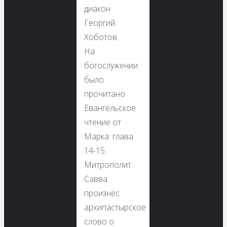
диакон
Георгий
Хоботов.
На
богослужении
было
прочитано
Евангельское
чтение от
Марка: глава
14-15.
Митрополит
Савва
произнёс
архипастырское
слово о